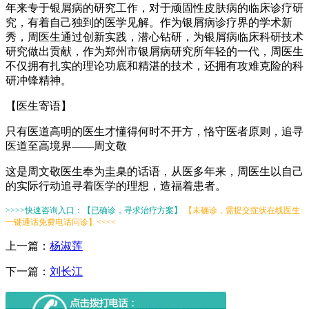
年来专于银屑病的研究工作，对于顽固性皮肤病的临床诊疗研
究，有着自己独到的医学见解。作为银屑病诊疗界的学术新
秀，周医生通过创新实践，潜心钻研，为银屑病临床科研技术
研究做出贡献，作为郑州市银屑病研究所年轻的一代，周医生
不仅拥有扎实的理论功底和精湛的技术，还拥有攻难克险的科
研冲锋精神。
【医生寄语】
只有医道高明的医生才懂得何时不开方，恪守医者原则，追寻
医道至高境界——周文敬
这是周文敬医生奉为圭臬的话语，从医多年来，周医生以自己
的实际行动追寻着医学的理想，造福着患者。
>>>>快速咨询入口：【已确诊，寻求治疗方案】
【未确诊，需提交症状在线医生
一键通话免费电话问诊】<<<<
上一篇：
杨淑莲
下一篇：
刘长江